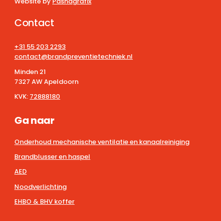
Website by
Pashagrafix
Contact
+31 55 203 2293
contact@brandpreventietechniek.nl
Minden 21
7327 AW Apeldoorn
KVK:
72888180
Ga naar
Onderhoud mechanische ventilatie en kanaalreiniging
Brandblusser en haspel
AED
Noodverlichting
EHBO & BHV koffer