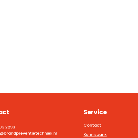
act
Service
Contact
203 2293
@brandpreventietechniek.nl
Kennisbank