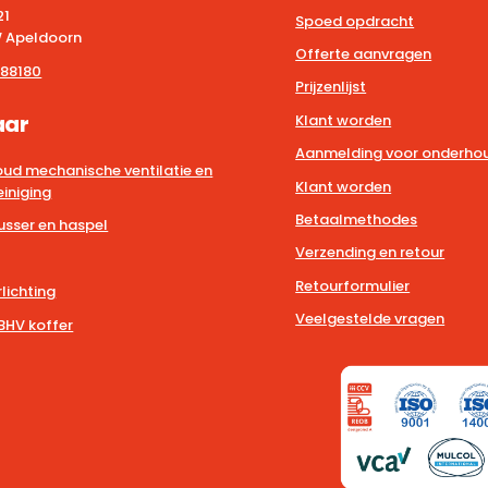
21
Spoed opdracht
 Apeldoorn
Offerte aanvragen
88180
Prijzenlijst
aar
Klant worden
Aanmelding voor onderhou
ud mechanische ventilatie en
Klant worden
iniging
Betaalmethodes
usser en haspel
Verzending en retour
Retourformulier
lichting
Veelgestelde vragen
BHV koffer