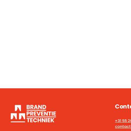
Cont
+31 55 
contact