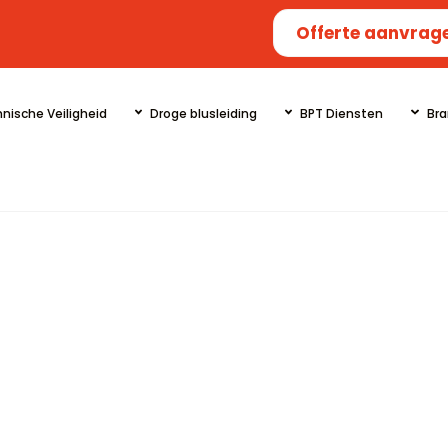
Offerte aanvrag
nische Veiligheid
Droge blusleiding
BPT Diensten
Bra