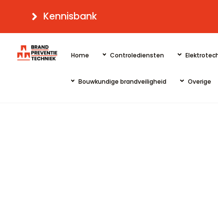
Skip
Kennisbank
to
content
Home
Controlediensten
Elektrotech
Bouwkundige brandveiligheid
Overige