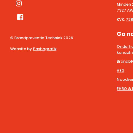
Minden 
7327 AW
KVK:
728
Ga n
© Brandpreventie Techniek
2026
Onderho
Website by
Pashagrafix
kanaalre
Brandbl
AED
Noodver
EHBO & 