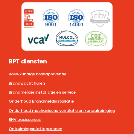
BPT diensten
Bouwkundige brandpreventie
Brandwacht huren
Brandmelder installatie en service
Onderhoud Brandmeldinstallatie
Onderhoud mechanische ventilatie en kanaalreiniging
BHV basiscursus
Ontruimingsplattegronden