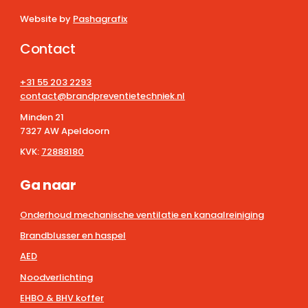
Website by
Pashagrafix
Contact
+31 55 203 2293
contact@brandpreventietechniek.nl
Minden 21
7327 AW Apeldoorn
KVK:
72888180
Ga naar
Onderhoud mechanische ventilatie en kanaalreiniging
Brandblusser en haspel
AED
Noodverlichting
EHBO & BHV koffer