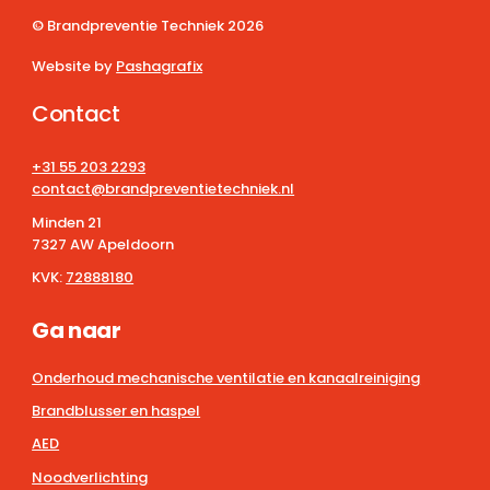
© Brandpreventie Techniek
2026
Website by
Pashagrafix
Contact
+31 55 203 2293
contact@brandpreventietechniek.nl
Minden 21
7327 AW Apeldoorn
KVK:
72888180
Ga naar
Onderhoud mechanische ventilatie en kanaalreiniging
Brandblusser en haspel
AED
Noodverlichting