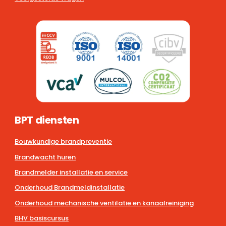
BPT diensten
Bouwkundige brandpreventie
Brandwacht huren
Brandmelder installatie en service
Onderhoud Brandmeldinstallatie
Onderhoud mechanische ventilatie en kanaalreiniging
BHV basiscursus