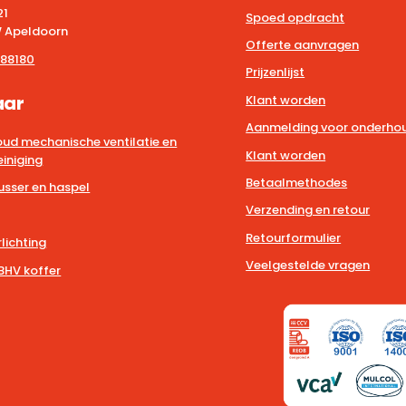
21
Spoed opdracht
 Apeldoorn
Offerte aanvragen
88180
Prijzenlijst
aar
Klant worden
Aanmelding voor onderhou
ud mechanische ventilatie en
Klant worden
iniging
Betaalmethodes
usser en haspel
Verzending en retour
Retourformulier
lichting
Veelgestelde vragen
BHV koffer