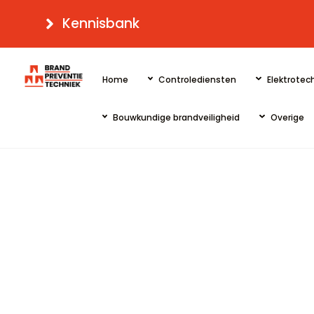
Skip
Kennisbank
to
content
Home
Controlediensten
Elektrotech
Bouwkundige brandveiligheid
Overige