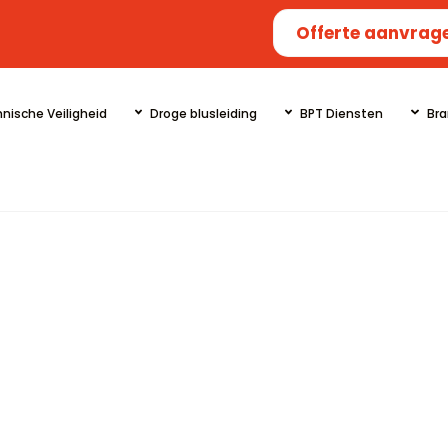
Offerte aanvrag
nische Veiligheid
Droge blusleiding
BPT Diensten
Bra