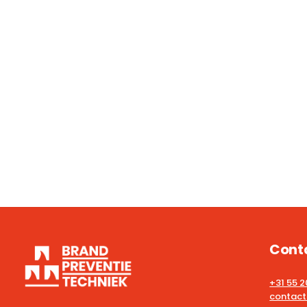
Cont
+31 55 
contact