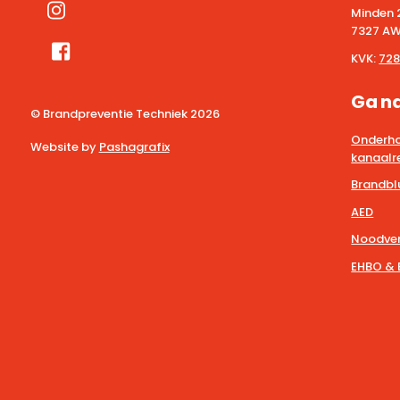
Minden 
7327 AW
KVK:
728
Ga n
© Brandpreventie Techniek
2026
Onderho
Website by
Pashagrafix
kanaalre
Brandbl
AED
Noodver
EHBO & 