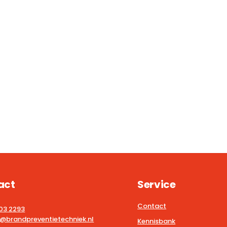
act
Service
Contact
203 2293
@brandpreventietechniek.nl
Kennisbank