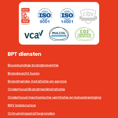
BPT diensten
Bouwkundige brandpreventie
Brandwacht huren
Brandmelder installatie en service
Onderhoud Brandmeldinstallatie
Onderhoud mechanische ventilatie en kanaalreiniging
BHV basiscursus
Ontruimingsplattegronden