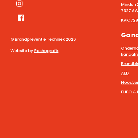
Minden 
7327 AW
KVK:
728
Ga n
© Brandpreventie Techniek
2026
Onderho
Website by
Pashagrafix
kanaalre
Brandbl
AED
Noodver
EHBO & 