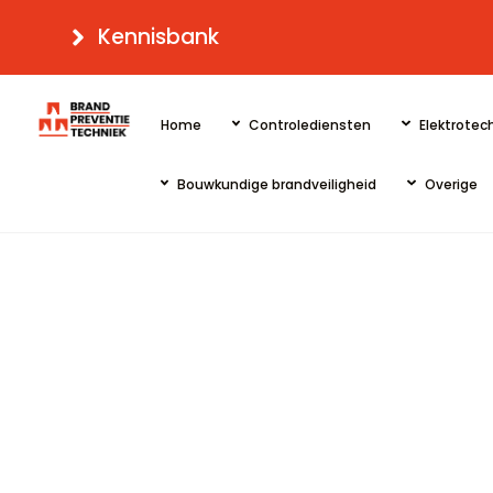
Skip
Kennisbank
to
content
Home
Controlediensten
Elektrotech
Bouwkundige brandveiligheid
Overige