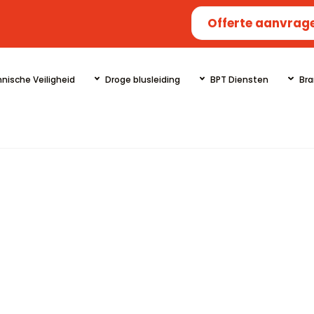
Offerte aanvrag
nische Veiligheid
Droge blusleiding
BPT Diensten
Bra