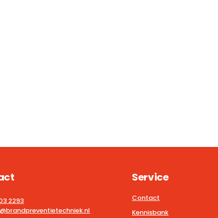
act
Service
Contact
203 2293
@brandpreventietechniek.nl
Kennisbank