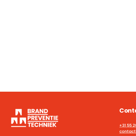
Cont
+31 55 
contact