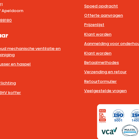
21
Spoed opdracht
 Apeldoorn
Offerte aanvragen
88180
Prijzenlijst
aar
Klant worden
Aanmelding voor onderhou
ud mechanische ventilatie en
Klant worden
iniging
Betaalmethodes
usser en haspel
Verzending en retour
Retourformulier
lichting
Veelgestelde vragen
BHV koffer