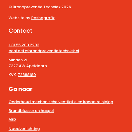
© Brandpreventie Techniek
2026
Website by
Pashagrafix
Contact
+31 55 203 2293
contact@brandpreventietechniek.nl
Minden 21
7327 AW Apeldoorn
KVK:
72888180
Ga naar
Onderhoud mechanische ventilatie en kanaalreiniging
Brandblusser en haspel
AED
Noodverlichting