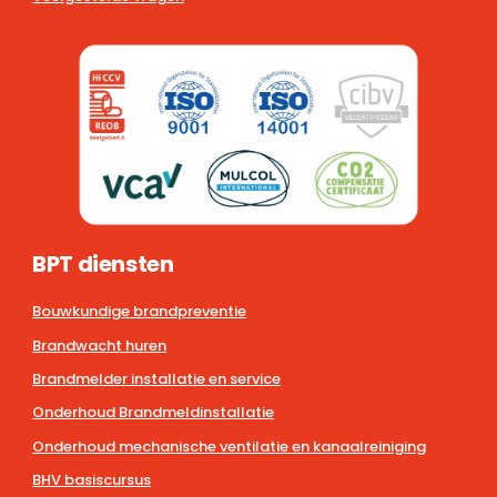
BPT diensten
Bouwkundige brandpreventie
Brandwacht huren
Brandmelder installatie en service
Onderhoud Brandmeldinstallatie
Onderhoud mechanische ventilatie en kanaalreiniging
BHV basiscursus