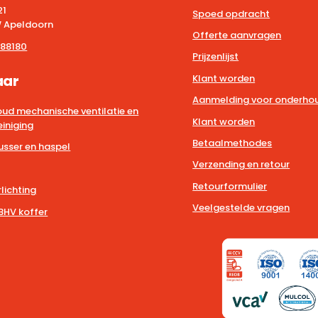
21
Spoed opdracht
 Apeldoorn
Offerte aanvragen
88180
Prijzenlijst
aar
Klant worden
Aanmelding voor onderhou
ud mechanische ventilatie en
Klant worden
iniging
Betaalmethodes
usser en haspel
Verzending en retour
Retourformulier
lichting
Veelgestelde vragen
BHV koffer