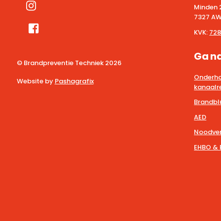
Minden 
7327 AW
KVK:
728
Ga n
© Brandpreventie Techniek
2026
Onderho
Website by
Pashagrafix
kanaalre
Brandbl
AED
Noodver
EHBO & 