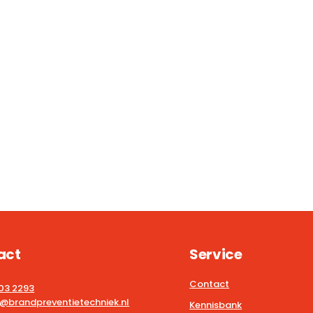
act
Service
Contact
203 2293
@brandpreventietechniek.nl
Kennisbank