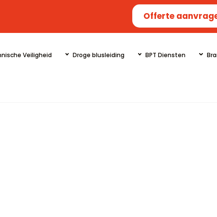
Offerte aanvrag
nische Veiligheid
Droge blusleiding
BPT Diensten
Bra