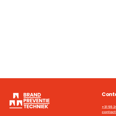
Cont
+31 55 
contact