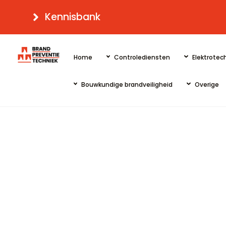
Skip
Kennisbank
to
content
Home
Controlediensten
Elektrotech
Bouwkundige brandveiligheid
Overige