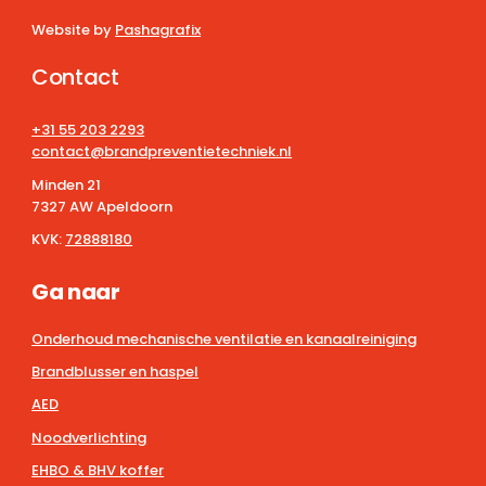
Website by
Pashagrafix
Contact
+31 55 203 2293
contact@brandpreventietechniek.nl
Minden 21
7327 AW Apeldoorn
KVK:
72888180
Ga naar
Onderhoud mechanische ventilatie en kanaalreiniging
Brandblusser en haspel
AED
Noodverlichting
EHBO & BHV koffer