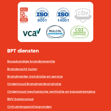
BPT diensten
Bouwkundige brandpreventie
Brandwacht huren
Brandmelder installatie en service
Onderhoud Brandmeldinstallatie
Onderhoud mechanische ventilatie en kanaalreiniging
BHV basiscursus
Ontruimingsplattegronden