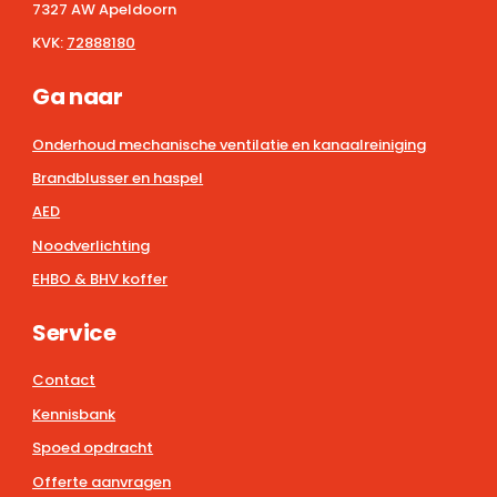
7327 AW Apeldoorn
KVK:
72888180
Ga naar
Onderhoud mechanische ventilatie en kanaalreiniging
Brandblusser en haspel
AED
Noodverlichting
EHBO & BHV koffer
Service
Contact
Kennisbank
Spoed opdracht
Offerte aanvragen