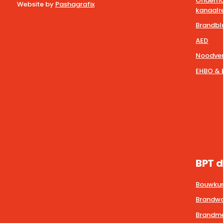
Onderho
Website by
Pashagrafix
kanaalre
Brandbl
AED
Noodver
EHBO & 
BPT d
Bouwkun
Brandwa
Brandmel