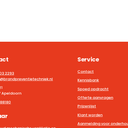
act
Service
Contact
203 2293
@brandpreventietechniek.nl
Kennisbank
21
Spoed opdracht
 Apeldoorn
Offerte aanvragen
88180
Prijzenlijst
aar
Klant worden
Aanmelding voor onderhou