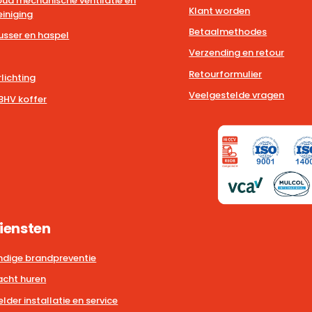
ud mechanische ventilatie en
Klant worden
iniging
Betaalmethodes
usser en haspel
Verzending en retour
Retourformulier
lichting
Veelgestelde vragen
BHV koffer
iensten
dige brandpreventie
cht huren
der installatie en service