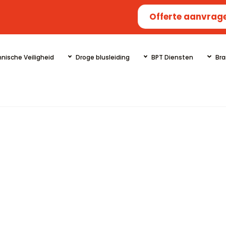
Offerte aanvrag
nische Veiligheid
Droge blusleiding
BPT Diensten
Bra