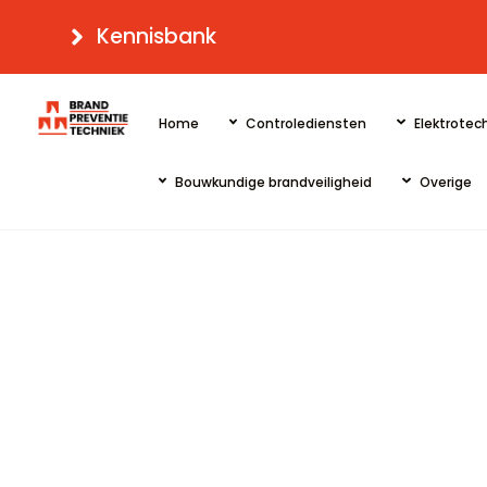
Skip
Kennisbank
to
content
Home
Controlediensten
Elektrotech
Bouwkundige brandveiligheid
Overige