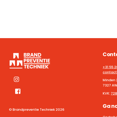
Cont
+31 55 
contact
Minden 
7327 AW
KVK:
728
Ga n
© Brandpreventie Techniek
2026