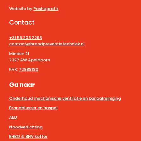
Website by
Pashagrafix
Contact
+31 55 203 2293
contact@brandpreventietechniek.nl
Minden 21
7327 AW Apeldoorn
KVK:
72888180
Ga naar
Onderhoud mechanische ventilatie en kanaalreiniging
Brandblusser en haspel
AED
Noodverlichting
EHBO & BHV koffer