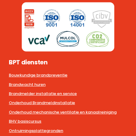
BPT diensten
Bouwkundige brandpreventie
Brandwacht huren
Brandmelder installatie en service
Onderhoud Brandmeldinstallatie
Onderhoud mechanische ventilatie en kanaalreiniging
BHV basiscursus
Ontruimingsplattegronden