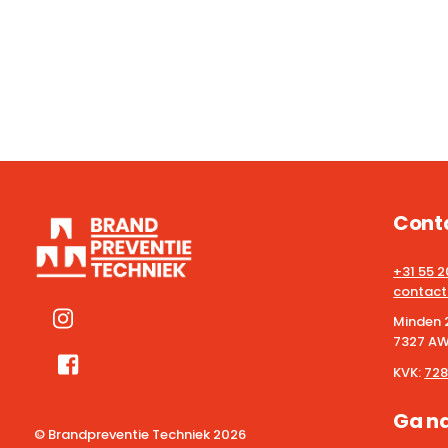
Cont
+31 55 
contact
Minden 
7327 AW
KVK:
728
Ga n
© Brandpreventie Techniek
2026