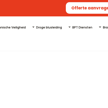
Offerte aanvrag
nische Veiligheid
Droge blusleiding
BPT Diensten
Bra