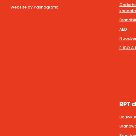
Onderho
Website by
Pashagrafix
kanaalre
Brandbl
AED
Noodver
EHBO & 
BPT d
Bouwkun
Brandwa
Brandmel