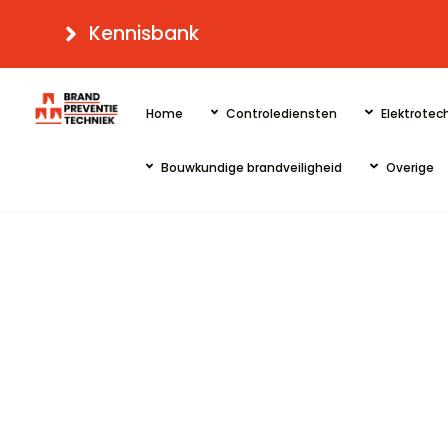
Skip
Kennisbank
to
content
Home
Controlediensten
Elektrotech
Bouwkundige brandveiligheid
Overige