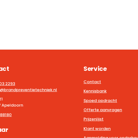
act
Service
Contact
203 2293
@brandpreventietechniek.nl
Kennisbank
21
Spoed opdracht
 Apeldoorn
Offerte aanvragen
88180
Prijzenlijst
aar
Klant worden
Aanmelding voor onderhou