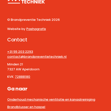
© Brandpreventie Techniek
2026
Website by
Pashagrafix
Contact
+31 55 203 2293
contact@brandpreventietechniek.nl
Minden 21
7327 AW Apeldoorn
KVK:
72888180
Ga naar
Onderhoud mechanische ventilatie en kanaalreiniging
Brandblusser en haspel