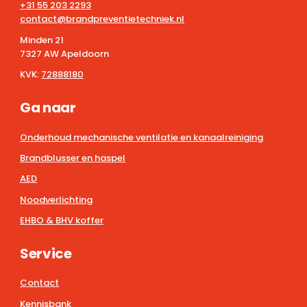
+31 55 203 2293
contact@brandpreventietechniek.nl
Minden 21
7327 AW Apeldoorn
KVK:
72888180
Ga naar
Onderhoud mechanische ventilatie en kanaalreiniging
Brandblusser en haspel
AED
Noodverlichting
EHBO & BHV koffer
Service
Contact
Kennisbank