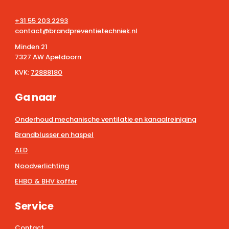
+31 55 203 2293
contact@brandpreventietechniek.nl
Minden 21
7327 AW Apeldoorn
KVK:
72888180
Ga naar
Onderhoud mechanische ventilatie en kanaalreiniging
Brandblusser en haspel
AED
Noodverlichting
EHBO & BHV koffer
Service
Contact