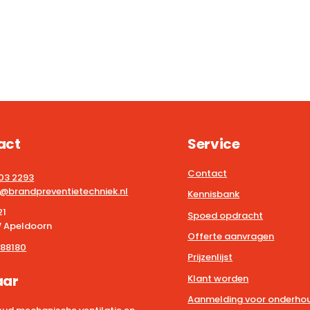
act
Service
Contact
203 2293
@brandpreventietechniek.nl
Kennisbank
21
Spoed opdracht
 Apeldoorn
Offerte aanvragen
88180
Prijzenlijst
aar
Klant worden
Aanmelding voor onderhou