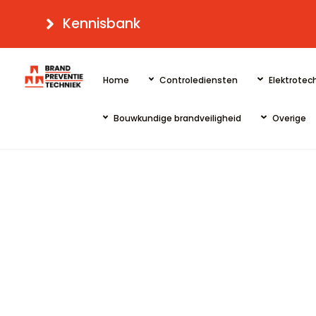
Skip
Kennisbank
to
content
Home
Controlediensten
Elektrotech
Bouwkundige brandveiligheid
Overige