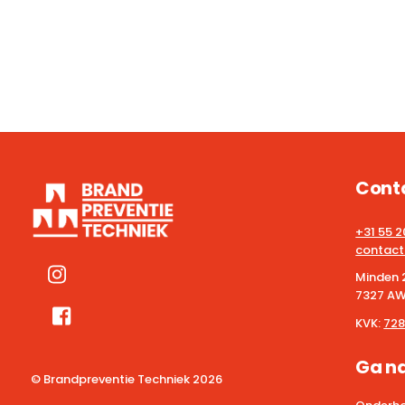
Cont
+31 55 
contact
Minden 
7327 AW
KVK:
728
Ga n
© Brandpreventie Techniek
2026