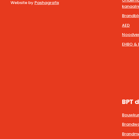
Onderho
Website by
Pashagrafix
kanaalre
Brandbl
AED
Noodver
EHBO & 
BPT d
Bouwkun
Brandwa
Brandmel