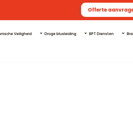
Offerte aanvrag
nische Veiligheid
Droge blusleiding
BPT Diensten
Bra