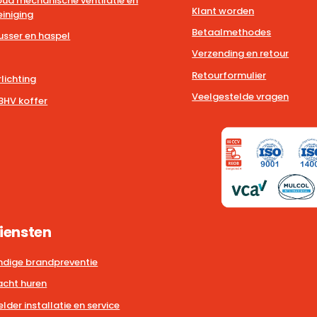
ud mechanische ventilatie en
Klant worden
iniging
Betaalmethodes
usser en haspel
Verzending en retour
Retourformulier
lichting
Veelgestelde vragen
BHV koffer
iensten
dige brandpreventie
cht huren
der installatie en service