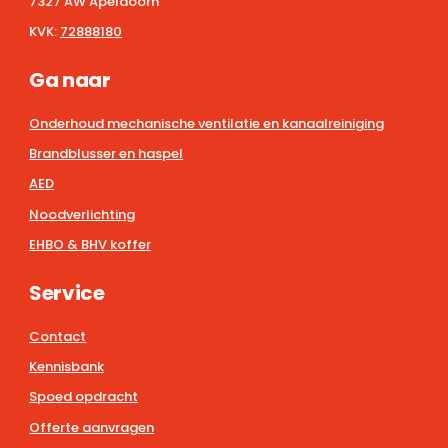
7327 AW Apeldoorn
KVK:
72888180
Ga naar
Onderhoud mechanische ventilatie en kanaalreiniging
Brandblusser en haspel
AED
Noodverlichting
EHBO & BHV koffer
Service
Contact
Kennisbank
Spoed opdracht
Offerte aanvragen