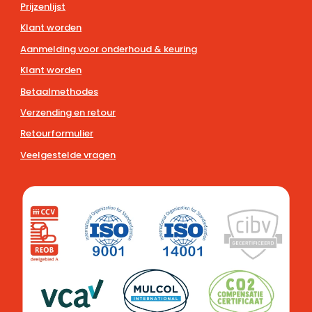
Prijzenlijst
Klant worden
Aanmelding voor onderhoud & keuring
Klant worden
Betaalmethodes
Verzending en retour
Retourformulier
Veelgestelde vragen