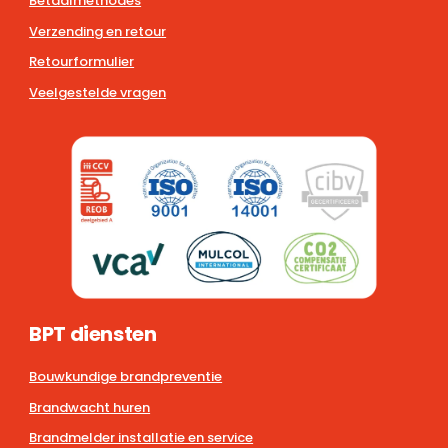
Betaalmethodes
Verzending en retour
Retourformulier
Veelgestelde vragen
BPT diensten
Bouwkundige brandpreventie
Brandwacht huren
Brandmelder installatie en service