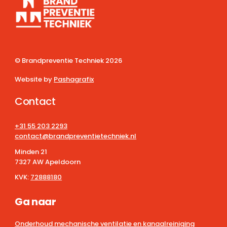
© Brandpreventie Techniek
2026
Website by
Pashagrafix
Contact
+31 55 203 2293
contact@brandpreventietechniek.nl
Minden 21
7327 AW Apeldoorn
KVK:
72888180
Ga naar
Onderhoud mechanische ventilatie en kanaalreiniging