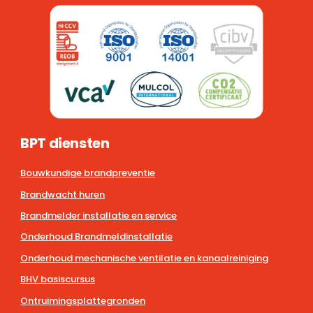
BPT diensten
Bouwkundige brandpreventie
Brandwacht huren
Brandmelder installatie en service
Onderhoud Brandmeldinstallatie
Onderhoud mechanische ventilatie en kanaalreiniging
BHV basiscursus
Ontruimingsplattegronden