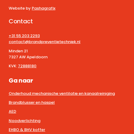
Website by
Pashagrafix
Contact
+31 55 203 2293
contact@brandpreventietechniek.nl
Minden 21
7327 AW Apeldoorn
KVK:
72888180
Ga naar
Onderhoud mechanische ventilatie en kanaalreiniging
Brandblusser en haspel
AED
Noodverlichting
EHBO & BHV koffer