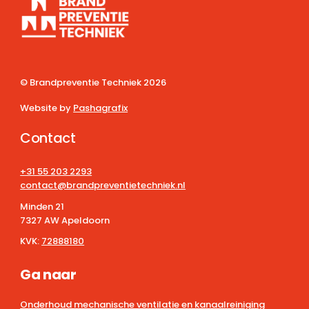
© Brandpreventie Techniek
2026
Website by
Pashagrafix
Contact
+31 55 203 2293
contact@brandpreventietechniek.nl
Minden 21
7327 AW Apeldoorn
KVK:
72888180
Ga naar
Onderhoud mechanische ventilatie en kanaalreiniging