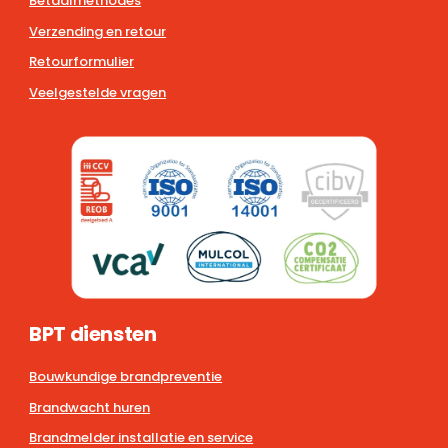
Betaalmethodes
Verzending en retour
Retourformulier
Veelgestelde vragen
BPT diensten
Bouwkundige brandpreventie
Brandwacht huren
Brandmelder installatie en service