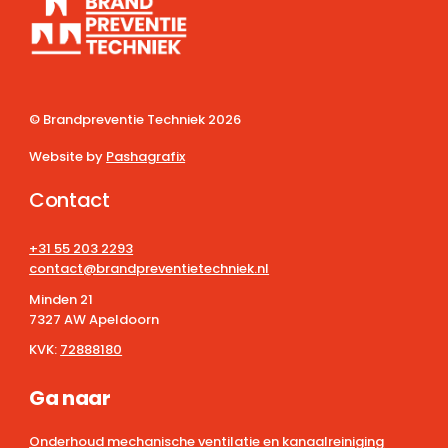
© Brandpreventie Techniek
2026
Website by
Pashagrafix
Contact
+31 55 203 2293
contact@brandpreventietechniek.nl
Minden 21
7327 AW Apeldoorn
KVK:
72888180
Ga naar
Onderhoud mechanische ventilatie en kanaalreiniging