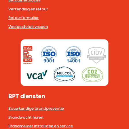
Betaalmethodes
Verzending en retour
Retourformulier
Veelgestelde vragen
BPT diensten
Bouwkundige brandpreventie
Brandwacht huren
Brandmelder installatie en service