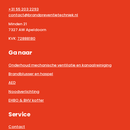
+31 55 203 2293
contact@brandpreventietechniek.nl
Minden 21
7327 AW Apeldoorn
KVK:
72888180
Ga naar
Onderhoud mechanische ventilatie en kanaalreiniging
Brandblusser en haspel
AED
Noodverlichting
EHBO & BHV koffer
Service
Contact