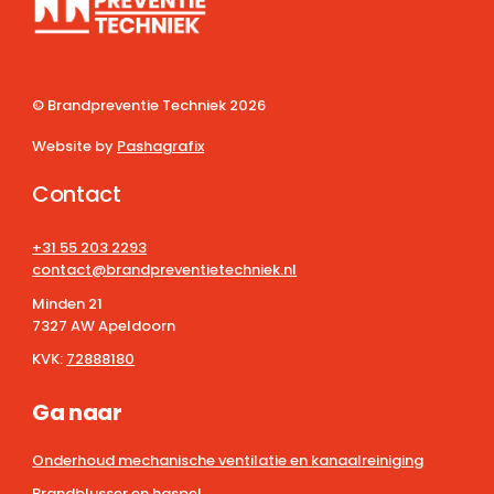
© Brandpreventie Techniek
2026
Website by
Pashagrafix
Contact
+31 55 203 2293
contact@brandpreventietechniek.nl
Minden 21
7327 AW Apeldoorn
KVK:
72888180
Ga naar
Onderhoud mechanische ventilatie en kanaalreiniging
Brandblusser en haspel