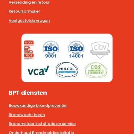
Verzending en retour
Retourformulier
Veelgestelde vragen
BPT diensten
Bouwkundige brandpreventie
Brandwacht huren
Brandmelder installatie en service
Onderhoud Brandmeldinstallatie