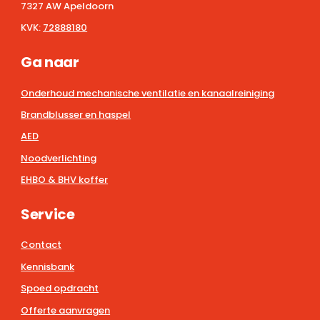
7327 AW Apeldoorn
KVK:
72888180
Ga naar
Onderhoud mechanische ventilatie en kanaalreiniging
Brandblusser en haspel
AED
Noodverlichting
EHBO & BHV koffer
Service
Contact
Kennisbank
Spoed opdracht
Offerte aanvragen