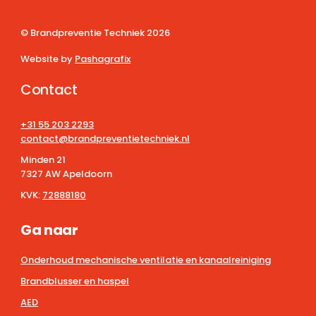
© Brandpreventie Techniek
2026
Website by
Pashagrafix
Contact
+31 55 203 2293
contact@brandpreventietechniek.nl
Minden 21
7327 AW Apeldoorn
KVK:
72888180
Ga naar
Onderhoud mechanische ventilatie en kanaalreiniging
Brandblusser en haspel
AED