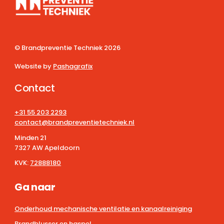
© Brandpreventie Techniek
2026
Website by
Pashagrafix
Contact
+31 55 203 2293
contact@brandpreventietechniek.nl
Minden 21
7327 AW Apeldoorn
KVK:
72888180
Ga naar
Onderhoud mechanische ventilatie en kanaalreiniging
Brandblusser en haspel