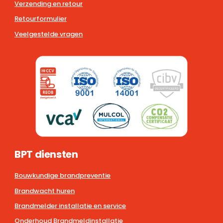
Verzending en retour
Retourformulier
Veelgestelde vragen
BPT diensten
Bouwkundige brandpreventie
Brandwacht huren
Brandmelder installatie en service
Onderhoud Brandmeldinstallatie