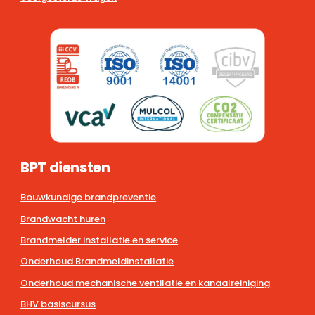
BPT diensten
Bouwkundige brandpreventie
Brandwacht huren
Brandmelder installatie en service
Onderhoud Brandmeldinstallatie
Onderhoud mechanische ventilatie en kanaalreiniging
BHV basiscursus