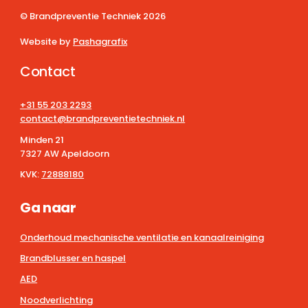
© Brandpreventie Techniek
2026
Website by
Pashagrafix
Contact
+31 55 203 2293
contact@brandpreventietechniek.nl
Minden 21
7327 AW Apeldoorn
KVK:
72888180
Ga naar
Onderhoud mechanische ventilatie en kanaalreiniging
Brandblusser en haspel
AED
Noodverlichting