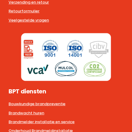
Verzending en retour
Retourformulier
Veelgestelde vragen
BPT diensten
Bouwkundige brandpreventie
Brandwacht huren
Brandmelder installatie en service
Onderhoud Brandmeldinstallatie