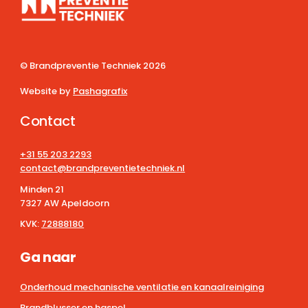
© Brandpreventie Techniek
2026
Website by
Pashagrafix
Contact
+31 55 203 2293
contact@brandpreventietechniek.nl
Minden 21
7327 AW Apeldoorn
KVK:
72888180
Ga naar
Onderhoud mechanische ventilatie en kanaalreiniging
Brandblusser en haspel