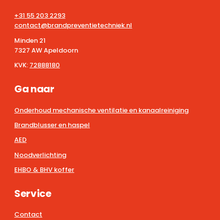
+31 55 203 2293
contact@brandpreventietechniek.nl
Minden 21
7327 AW Apeldoorn
KVK:
72888180
Ga naar
Onderhoud mechanische ventilatie en kanaalreiniging
Brandblusser en haspel
AED
Noodverlichting
EHBO & BHV koffer
Service
Contact