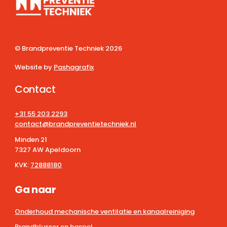
© Brandpreventie Techniek
2026
Website by
Pashagrafix
Contact
+31 55 203 2293
contact@brandpreventietechniek.nl
Minden 21
7327 AW Apeldoorn
KVK:
72888180
Ga naar
Onderhoud mechanische ventilatie en kanaalreiniging
Brandblusser en haspel