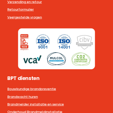
Verzending en retour
Retourformulier
Veelgestelde vragen
BPT diensten
Bouwkundige brandpreventie
Brandwacht huren
Brandmelder installatie en service
Onderhoud Brandmeldinstallatie