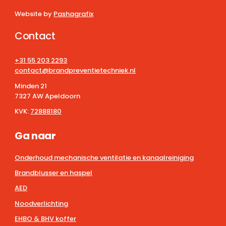
Website by
Pashagrafix
Contact
+31 55 203 2293
contact@brandpreventietechniek.nl
Minden 21
7327 AW Apeldoorn
KVK:
72888180
Ga naar
Onderhoud mechanische ventilatie en kanaalreiniging
Brandblusser en haspel
AED
Noodverlichting
EHBO & BHV koffer