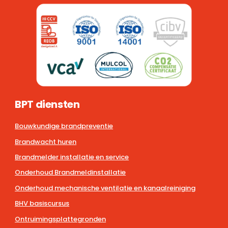
BPT diensten
Bouwkundige brandpreventie
Brandwacht huren
Brandmelder installatie en service
Onderhoud Brandmeldinstallatie
Onderhoud mechanische ventilatie en kanaalreiniging
BHV basiscursus
Ontruimingsplattegronden