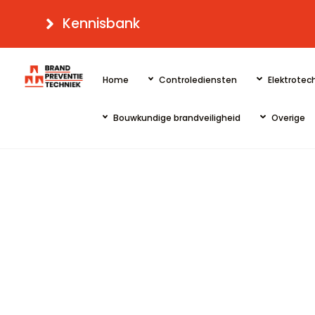
Skip
Kennisbank
to
content
Home
Controlediensten
Elektrotech
Bouwkundige brandveiligheid
Overige