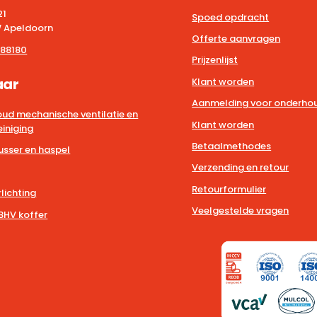
21
Spoed opdracht
 Apeldoorn
Offerte aanvragen
88180
Prijzenlijst
aar
Klant worden
Aanmelding voor onderhou
ud mechanische ventilatie en
Klant worden
iniging
Betaalmethodes
usser en haspel
Verzending en retour
Retourformulier
lichting
Veelgestelde vragen
BHV koffer