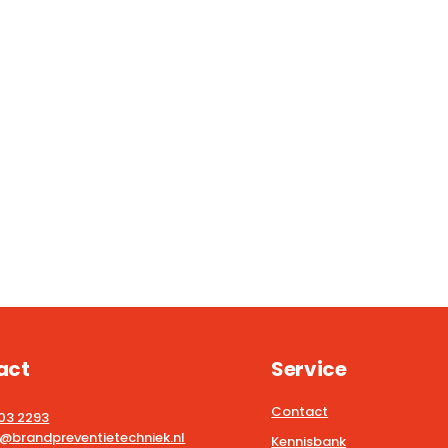
act
Service
Contact
203 2293
@brandpreventietechniek.nl
Kennisbank