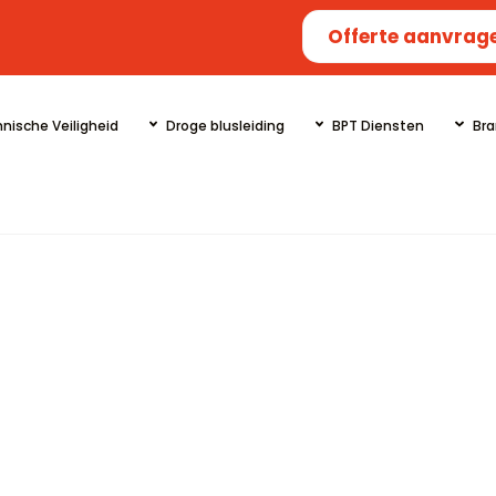
Offerte aanvrag
nische Veiligheid
Droge blusleiding
BPT Diensten
Bra