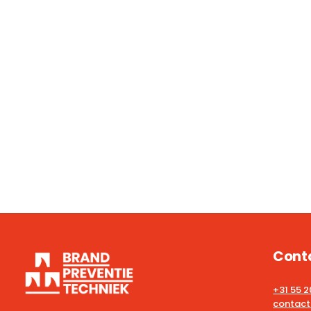
Cont
+31 55 
contact