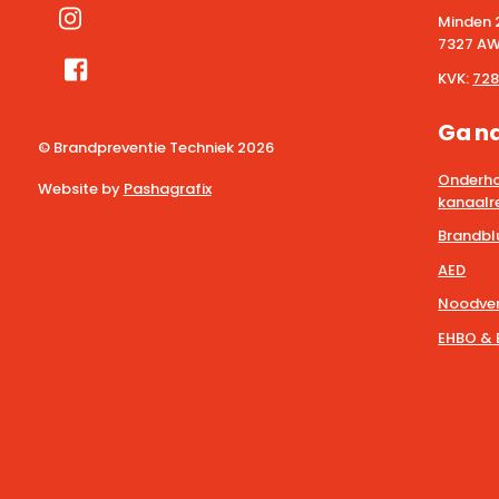
Minden 
7327 AW
KVK:
728
Ga n
© Brandpreventie Techniek
2026
Onderho
Website by
Pashagrafix
kanaalre
Brandbl
AED
Noodver
EHBO & 