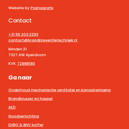
Website by
Pashagrafix
Contact
+31 55 203 2293
contact@brandpreventietechniek.nl
Minden 21
7327 AW Apeldoorn
KVK:
72888180
Ga naar
Onderhoud mechanische ventilatie en kanaalreiniging
Brandblusser en haspel
AED
Noodverlichting
EHBO & BHV koffer