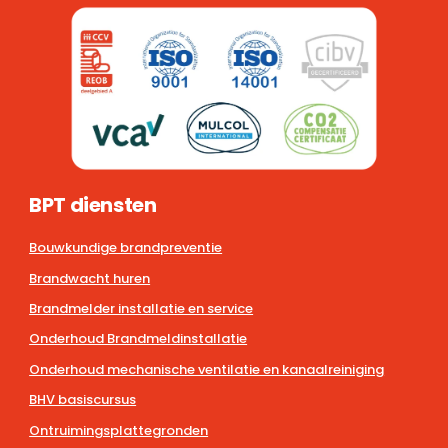
BPT diensten
Bouwkundige brandpreventie
Brandwacht huren
Brandmelder installatie en service
Onderhoud Brandmeldinstallatie
Onderhoud mechanische ventilatie en kanaalreiniging
BHV basiscursus
Ontruimingsplattegronden