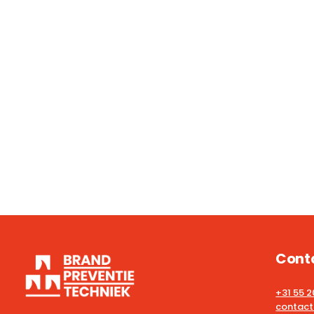
Cont
+31 55 
contact