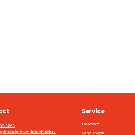
act
Service
Contact
203 2293
@brandpreventietechniek.nl
Kennisbank