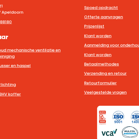
21
Spoed opdracht
 Apeldoorn
Offerte aanvragen
88180
Prijzenlijst
aar
Klant worden
Aanmelding voor onderhou
ud mechanische ventilatie en
Klant worden
iniging
Betaalmethodes
usser en haspel
Verzending en retour
Retourformulier
lichting
Veelgestelde vragen
BHV koffer