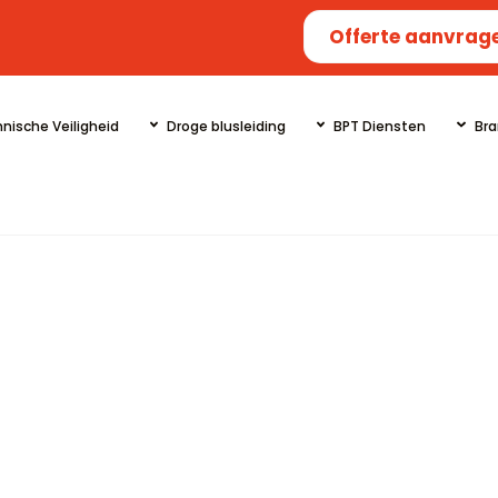
Offerte aanvrag
nische Veiligheid
Droge blusleiding
BPT Diensten
Bra