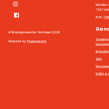
Minden 
7327 AW
KVK:
728
Ga n
© Brandpreventie Techniek
2026
Onderho
Website by
Pashagrafix
kanaalre
Brandbl
AED
Noodver
EHBO & 