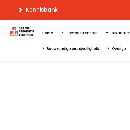
Skip
Kennisbank
to
content
Home
Controlediensten
Elektrotech
Bouwkundige brandveiligheid
Overige