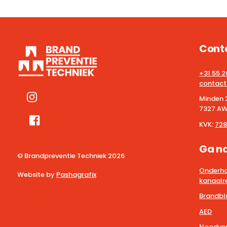
Cont
+31 55 
contact
Minden 
7327 AW
KVK:
728
Ga n
© Brandpreventie Techniek
2026
Onderho
Website by
Pashagrafix
kanaalre
Brandbl
AED
Noodver