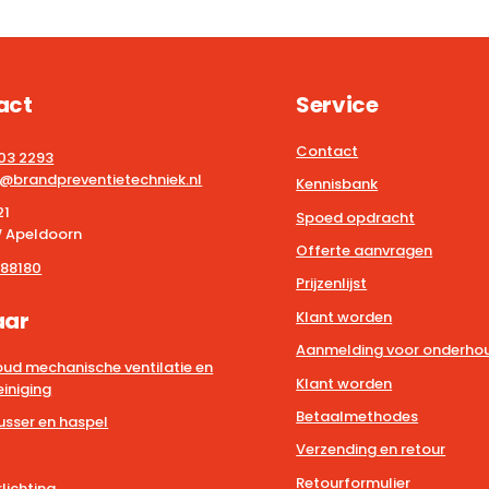
act
Service
Contact
203 2293
@brandpreventietechniek.nl
Kennisbank
21
Spoed opdracht
 Apeldoorn
Offerte aanvragen
88180
Prijzenlijst
aar
Klant worden
Aanmelding voor onderhou
ud mechanische ventilatie en
Klant worden
iniging
Betaalmethodes
usser en haspel
Verzending en retour
Retourformulier
lichting