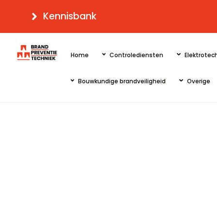
Skip
Kennisbank
to
content
Home
Controlediensten
Elektrotech
Bouwkundige brandveiligheid
Overige