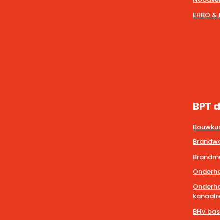
EHBO & 
BPT d
Bouwkun
Brandwa
Brandmel
Onderho
Onderho
kanaalre
BHV bas