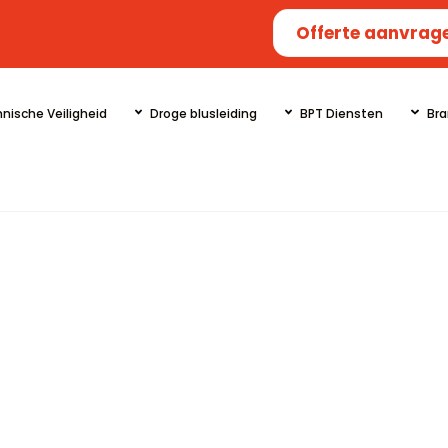
Offerte aanvrag
nische Veiligheid
Droge blusleiding
BPT Diensten
Bra