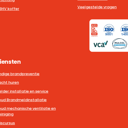
Veelgestelde vragen
BHV koffer
iensten
dige brandpreventie
cht huren
der installatie en service
ud Brandmeldinstallatie
ud mechanische ventilatie en
iniging
iscursus