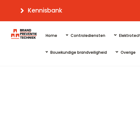
Skip
Kennisbank
to
content
Home
Controlediensten
Elektrotech
Bouwkundige brandveiligheid
Overige