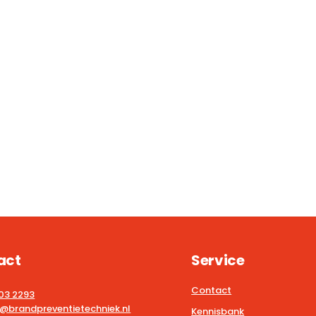
act
Service
Contact
203 2293
@brandpreventietechniek.nl
Kennisbank