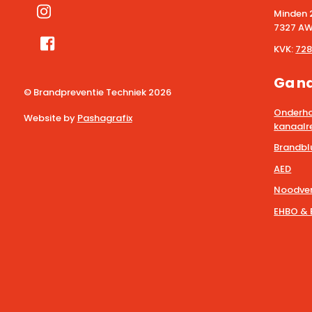
Minden 
7327 AW
KVK:
728
Ga n
© Brandpreventie Techniek
2026
Onderho
Website by
Pashagrafix
kanaalre
Brandbl
AED
Noodver
EHBO & 