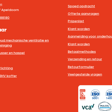
21
Spoed opdracht
 Apeldoorn
Offerte aanvragen
88180
Prijzenlijst
aar
Klant worden
Aanmelding voor onderhou
ud mechanische ventilatie en
Klant worden
iniging
Betaalmethodes
usser en haspel
Verzending en retour
Retourformulier
lichting
Veelgestelde vragen
BHV koffer