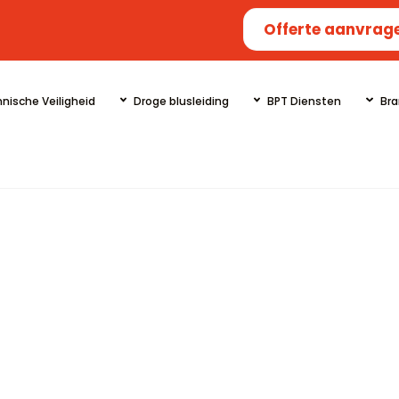
Offerte aanvrag
nische Veiligheid
Droge blusleiding
BPT Diensten
Bra