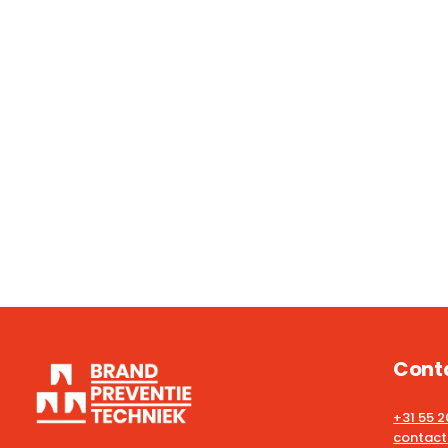
Cont
+31 55 
contact