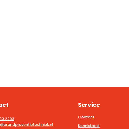
act
Service
Contact
203 2293
@brandpreventietechniek.nl
Kennisbank