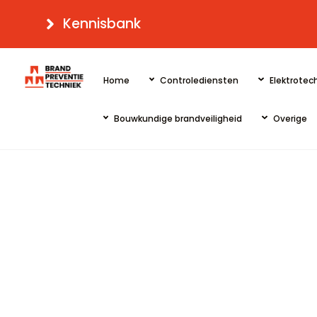
Skip
Kennisbank
to
content
Home
Controlediensten
Elektrotech
Bouwkundige brandveiligheid
Overige