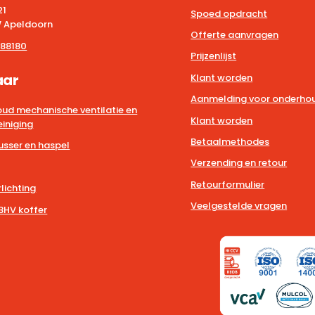
21
Spoed opdracht
 Apeldoorn
Offerte aanvragen
88180
Prijzenlijst
aar
Klant worden
Aanmelding voor onderhou
ud mechanische ventilatie en
Klant worden
iniging
Betaalmethodes
usser en haspel
Verzending en retour
Retourformulier
lichting
Veelgestelde vragen
BHV koffer