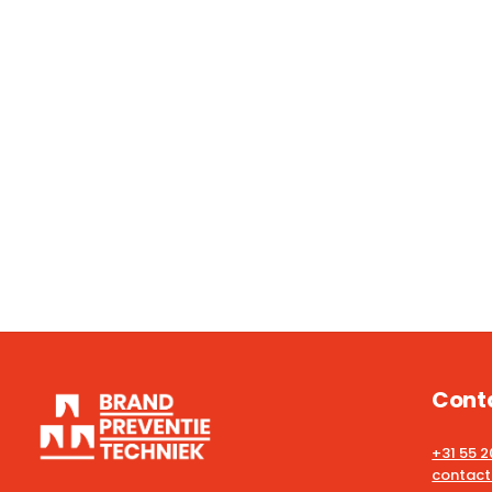
Cont
+31 55 
contact