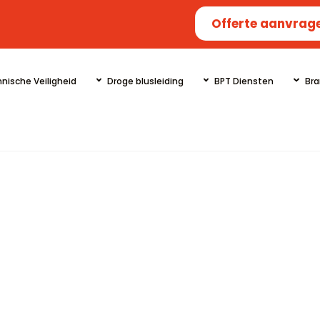
Offerte aanvrag
nische Veiligheid
Droge blusleiding
BPT Diensten
Bra