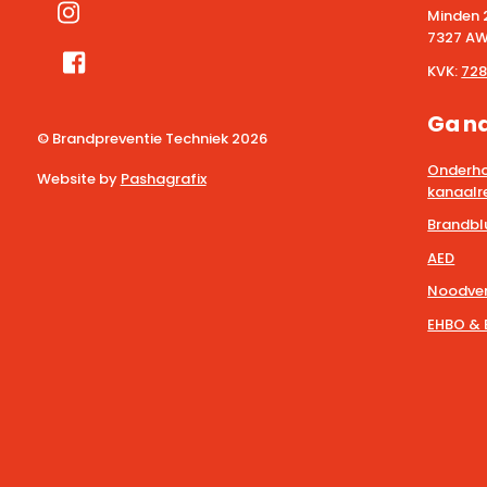
Minden 
7327 AW
KVK:
728
Ga n
© Brandpreventie Techniek
2026
Onderho
Website by
Pashagrafix
kanaalre
Brandbl
AED
Noodver
EHBO & 