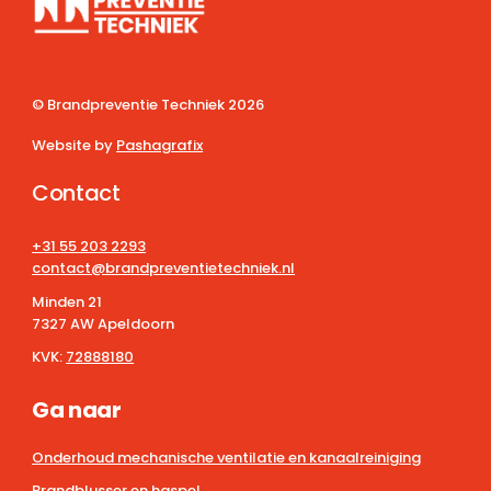
© Brandpreventie Techniek
2026
Website by
Pashagrafix
Contact
+31 55 203 2293
contact@brandpreventietechniek.nl
Minden 21
7327 AW Apeldoorn
KVK:
72888180
Ga naar
Onderhoud mechanische ventilatie en kanaalreiniging
Brandblusser en haspel