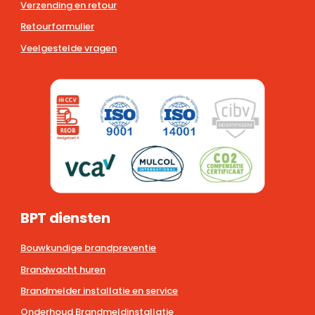
Verzending en retour
Retourformulier
Veelgestelde vragen
BPT diensten
Bouwkundige brandpreventie
Brandwacht huren
Brandmelder installatie en service
Onderhoud Brandmeldinstallatie