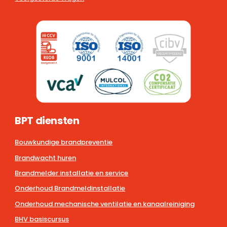
BPT diensten
Bouwkundige brandpreventie
Brandwacht huren
Brandmelder installatie en service
Onderhoud Brandmeldinstallatie
Onderhoud mechanische ventilatie en kanaalreiniging
BHV basiscursus