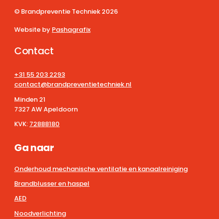
© Brandpreventie Techniek
2026
Website by
Pashagrafix
Contact
+31 55 203 2293
contact@brandpreventietechniek.nl
Minden 21
7327 AW Apeldoorn
KVK:
72888180
Ga naar
Onderhoud mechanische ventilatie en kanaalreiniging
Brandblusser en haspel
AED
Noodverlichting