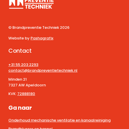
© Brandpreventie Techniek
2026
Website by
Pashagrafix
Contact
+31 55 203 2293
contact@brandpreventietechniek.nl
Minden 21
7327 AW Apeldoorn
KVK:
72888180
Ga naar
Onderhoud mechanische ventilatie en kanaalreiniging
Brandblusser en haspel