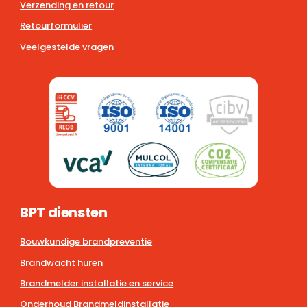
Verzending en retour
Retourformulier
Veelgestelde vragen
BPT diensten
Bouwkundige brandpreventie
Brandwacht huren
Brandmelder installatie en service
Onderhoud Brandmeldinstallatie