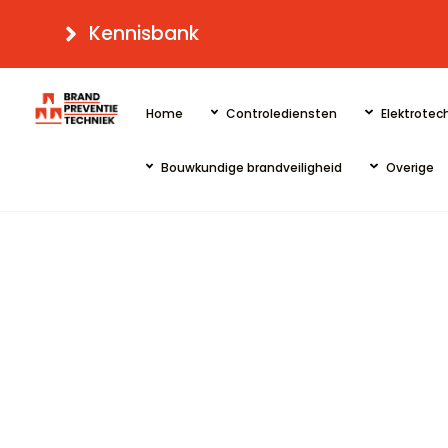
Skip
Kennisbank
to
content
Home
Controlediensten
Elektrotech
Bouwkundige brandveiligheid
Overige