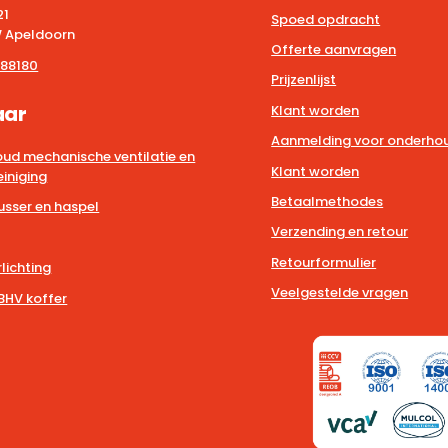
21
Spoed opdracht
 Apeldoorn
Offerte aanvragen
88180
Prijzenlijst
aar
Klant worden
Aanmelding voor onderhou
ud mechanische ventilatie en
Klant worden
iniging
Betaalmethodes
usser en haspel
Verzending en retour
Retourformulier
lichting
Veelgestelde vragen
BHV koffer