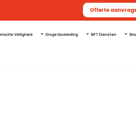
Offerte aanvrag
nische Veiligheid
Droge blusleiding
BPT Diensten
Bra