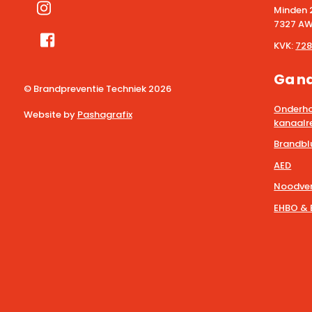
Minden 
7327 AW
KVK:
728
Ga n
© Brandpreventie Techniek
2026
Onderho
Website by
Pashagrafix
kanaalre
Brandbl
AED
Noodver
EHBO & 