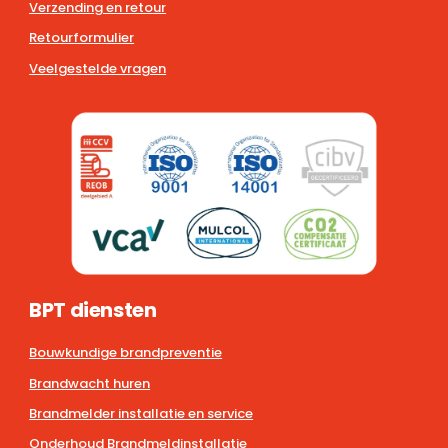
Verzending en retour
Retourformulier
Veelgestelde vragen
BPT diensten
Bouwkundige brandpreventie
Brandwacht huren
Brandmelder installatie en service
Onderhoud Brandmeldinstallatie