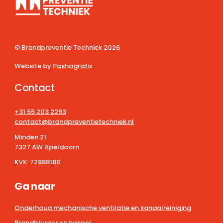
© Brandpreventie Techniek
2026
Website by
Pashagrafix
Contact
+31 55 203 2293
contact@brandpreventietechniek.nl
Minden 21
7327 AW Apeldoorn
KVK:
72888180
Ga naar
Onderhoud mechanische ventilatie en kanaalreiniging
Brandblusser en haspel