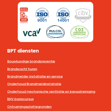
BPT diensten
Bouwkundige brandpreventie
Brandwacht huren
Brandmelder installatie en service
Onderhoud Brandmeldinstallatie
Onderhoud mechanische ventilatie en kanaalreiniging
BHV basiscursus
Ontruimingsplattegronden