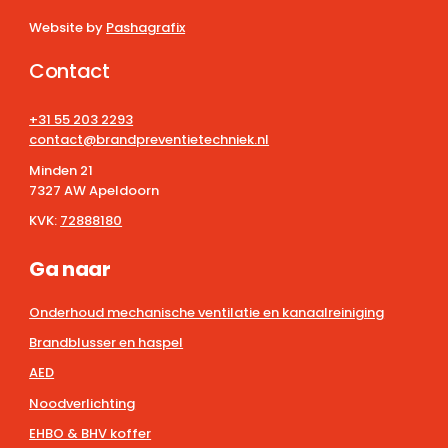
Website by
Pashagrafix
Contact
+31 55 203 2293
contact@brandpreventietechniek.nl
Minden 21
7327 AW Apeldoorn
KVK:
72888180
Ga naar
Onderhoud mechanische ventilatie en kanaalreiniging
Brandblusser en haspel
AED
Noodverlichting
EHBO & BHV koffer