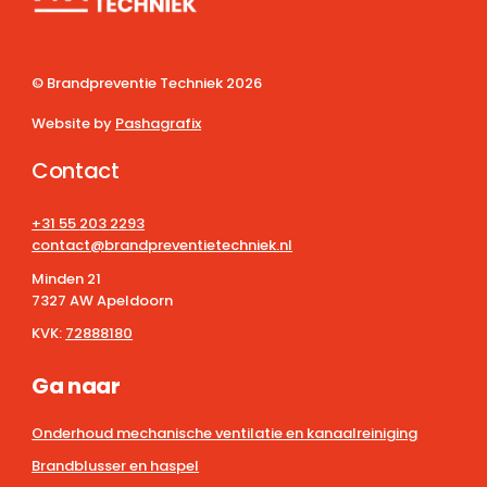
© Brandpreventie Techniek
2026
Website by
Pashagrafix
Contact
+31 55 203 2293
contact@brandpreventietechniek.nl
Minden 21
7327 AW Apeldoorn
KVK:
72888180
Ga naar
Onderhoud mechanische ventilatie en kanaalreiniging
Brandblusser en haspel