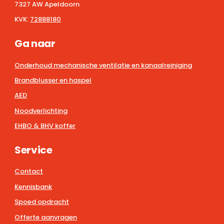
7327 AW Apeldoorn
KVK:
72888180
Ga naar
Onderhoud mechanische ventilatie en kanaalreiniging
Brandblusser en haspel
AED
Noodverlichting
EHBO & BHV koffer
Service
Contact
Kennisbank
Spoed opdracht
Offerte aanvragen