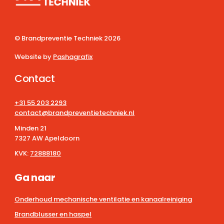
© Brandpreventie Techniek
2026
Website by
Pashagrafix
Contact
+31 55 203 2293
contact@brandpreventietechniek.nl
Minden 21
7327 AW Apeldoorn
KVK:
72888180
Ga naar
Onderhoud mechanische ventilatie en kanaalreiniging
Brandblusser en haspel