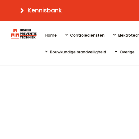
Skip
Kennisbank
to
content
Home
Controlediensten
Elektrotech
Bouwkundige brandveiligheid
Overige