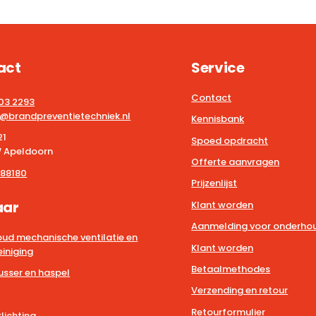
act
Service
Contact
203 2293
@brandpreventietechniek.nl
Kennisbank
21
Spoed opdracht
 Apeldoorn
Offerte aanvragen
88180
Prijzenlijst
aar
Klant worden
Aanmelding voor onderhou
ud mechanische ventilatie en
Klant worden
iniging
Betaalmethodes
usser en haspel
Verzending en retour
Retourformulier
lichting