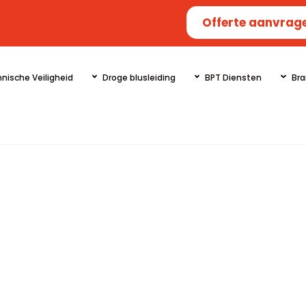
Offerte aanvrag
nische Veiligheid
Droge blusleiding
BPT Diensten
Bra