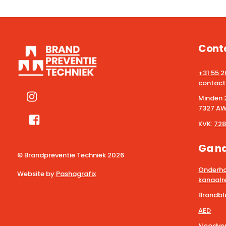
Cont
+31 55 
contact
Minden 
7327 AW
KVK:
728
Ga n
© Brandpreventie Techniek
2026
Onderho
Website by
Pashagrafix
kanaalre
Brandbl
AED
Noodver