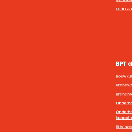
EHBO & 
BPT d
Bouwkun
Brandwa
Brandmel
Onderho
Onderho
kanaalre
BHV bas