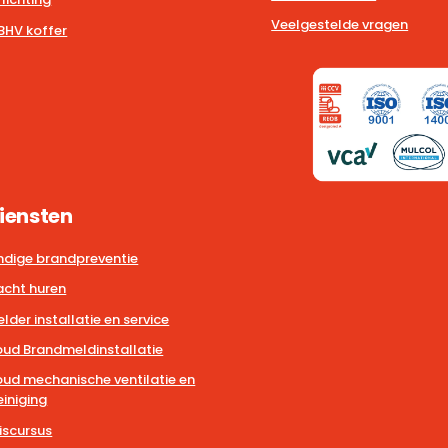
Veelgestelde vragen
BHV koffer
iensten
dige brandpreventie
cht huren
der installatie en service
ud Brandmeldinstallatie
ud mechanische ventilatie en
iniging
iscursus