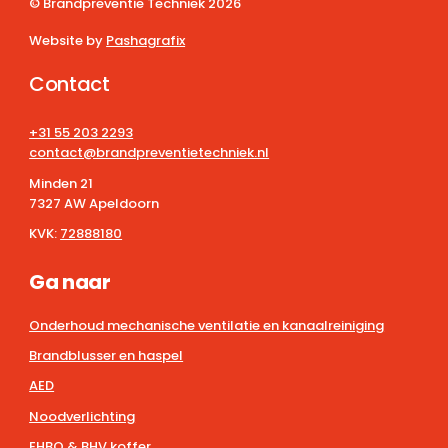
© Brandpreventie Techniek
2026
Website by
Pashagrafix
Contact
+31 55 203 2293
contact@brandpreventietechniek.nl
Minden 21
7327 AW Apeldoorn
KVK:
72888180
Ga naar
Onderhoud mechanische ventilatie en kanaalreiniging
Brandblusser en haspel
AED
Noodverlichting
EHBO & BHV koffer