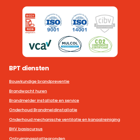
BPT diensten
Bouwkundige brandpreventie
Brandwacht huren
Brandmelder installatie en service
Onderhoud Brandmeldinstallatie
Onderhoud mechanische ventilatie en kanaalreiniging
BHV basiscursus
Ontruimingsplattegronden